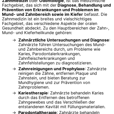
Zahnmedizin
oder
Odontologie
, ist das medizinische
Fachgebiet, das sich mit der
Diagnose, Behandlung und
Prävention von Erkrankungen und Problemen im
Mund- und Zahnbereich sowie im Kiefer
befasst. Die
Zahnmedizin ist ein breites und vielschichtiges
Fachgebiet, das verschiedene Aspekte der oralen
Gesundheit abdeckt. Zu den Hauptbereichen der Zahn-,
Mund- und Kieferheilkunde gehören:
Zahnärztliche Untersuchungen und Diagnose
:
Zahnärzte führen Untersuchungen des Mund-
und Zahnbereichs durch, um Probleme wie
Karies, Parodontalerkrankungen,
Zahnfleischerkrankungen und
Zahnfehlstellungen zu diagnostizieren.
Zahnreinigungen und Prophylaxe
: Zahnärzte
reinigen die Zähne, entfernen Plaque und
Zahnstein, und bieten Beratung zur
Mundhygiene und zur Prävention von
Zahnproblemen.
Kariestherapie
: Zahnärzte behandeln Karies
durch das Entfernen des betroffenen
Zahngewebes und das Verschließen der
entstandenen Kavität mit Füllungsmaterialien.
Parodontaltherapie
: Zahnärzte behandeln