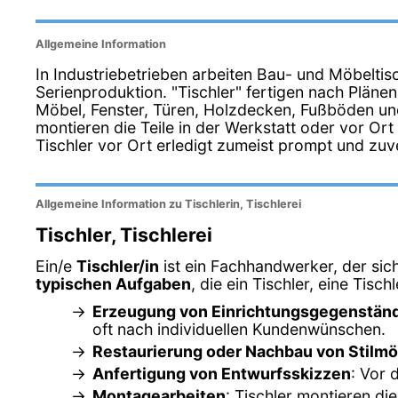
Allgemeine Information
In Industriebetrieben arbeiten Bau- und Möbeltisch
Serienproduktion. "Tischler" fertigen nach Plän
Möbel, Fenster, Türen, Holzdecken, Fußböden un
montieren die Teile in der Werkstatt oder vor Ort
Tischler vor Ort erledigt zumeist prompt und zuve
Allgemeine Information zu Tischlerin, Tischlerei
Tischler, Tischlerei
Ein/e
Tischler/in
ist ein Fachhandwerker, der sic
typischen Aufgaben
, die ein Tischler, eine Tisch
Erzeugung von Einrichtungsgegenstän
oft nach individuellen Kundenwünschen.
Restaurierung oder Nachbau von Stilm
Anfertigung von Entwurfsskizzen
: Vor 
Montagearbeiten
: Tischler montieren di