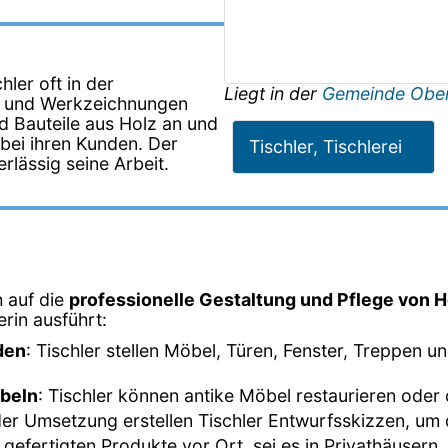
ler oft in der
Liegt in der
Gemeinde Ober
en und Werkzeichnungen
d Bauteile aus Holz an und
 bei ihren Kunden. Der
Tischler, Tischlerei
rlässig seine Arbeit.
h auf die
professionelle Gestaltung und Pflege von H
lerin ausführt:
den
: Tischler stellen Möbel, Türen, Fenster, Treppen 
öbeln
: Tischler können antike Möbel restaurieren oder
der Umsetzung erstellen Tischler Entwurfsskizzen, um d
e gefertigten Produkte vor Ort, sei es in Privathäuser