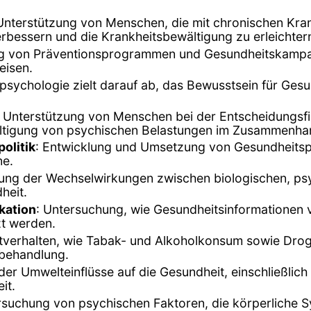
 Unterstützung von Menschen, die mit chronischen Kra
erbessern und die Krankheitsbewältigung zu erleichter
ng von Präventionsprogrammen und Gesundheitskampa
eisen.
spsychologie zielt darauf ab, das Bewusstsein für Ges
: Unterstützung von Menschen bei der Entscheidungsf
ltigung von psychischen Belastungen im Zusammenha
olitik
: Entwicklung und Umsetzung von Gesundheitspol
ne.
gung der Wechselwirkungen zwischen biologischen, ps
heit.
kation
: Untersuchung, wie Gesundheitsinformationen v
t werden.
tverhalten, wie Tabak- und Alkoholkonsum sowie Dro
-behandlung.
der Umwelteinflüsse auf die Gesundheit, einschließl
it.
rsuchung von psychischen Faktoren, die körperliche