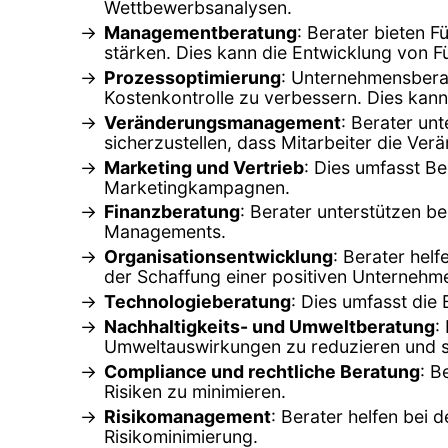
Wettbewerbsanalysen.
Managementberatung
: Berater bieten
stärken. Dies kann die Entwicklung von F
Prozessoptimierung
: Unternehmensberat
Kostenkontrolle zu verbessern. Dies ka
Veränderungsmanagement
: Berater un
sicherzustellen, dass Mitarbeiter die Ve
Marketing und Vertrieb
: Dies umfasst B
Marketingkampagnen.
Finanzberatung
: Berater unterstützen b
Managements.
Organisationsentwicklung
: Berater hel
der Schaffung einer positiven Unternehme
Technologieberatung
: Dies umfasst die
Nachhaltigkeits- und Umweltberatung
:
Umweltauswirkungen zu reduzieren und s
Compliance und rechtliche Beratung
: B
Risiken zu minimieren.
Risikomanagement
: Berater helfen bei 
Risikominimierung.