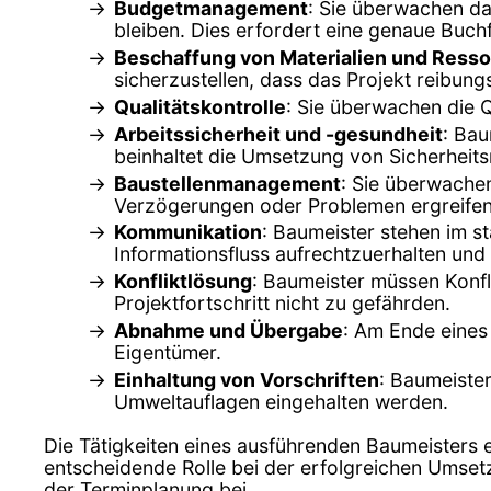
Budgetmanagement
: Sie überwachen da
bleiben. Dies erfordert eine genaue Buch
Beschaffung von Materialien und Ress
sicherzustellen, dass das Projekt reibungs
Qualitätskontrolle
: Sie überwachen die Q
Arbeitssicherheit und -gesundheit
: Bau
beinhaltet die Umsetzung von Sicherheitsr
Baustellenmanagement
: Sie überwachen
Verzögerungen oder Problemen ergreife
Kommunikation
: Baumeister stehen im s
Informationsfluss aufrechtzuerhalten und
Konfliktlösung
: Baumeister müssen Konfl
Projektfortschritt nicht zu gefährden.
Abnahme und Übergabe
: Am Ende eines
Eigentümer.
Einhaltung von Vorschriften
: Baumeiste
Umweltauflagen eingehalten werden.
Die Tätigkeiten eines ausführenden Baumeisters 
entscheidende Rolle bei der erfolgreichen Umsetz
der Terminplanung bei.