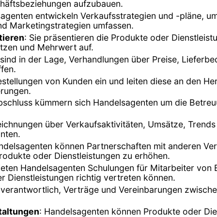
chäftsbeziehungen aufzubauen.
agenten entwickeln Verkaufsstrategien und -pläne, um 
und Marketingstrategien umfassen.
tieren
: Sie präsentieren die Produkte oder Dienstleist
tzen und Mehrwert auf.
sind in der Lage, Verhandlungen über Preise, Lieferb
ffen.
stellungen von Kunden ein und leiten diese an den Hers
erungen.
bschluss kümmern sich Handelsagenten um die Betreuu
zeichnungen über Verkaufsaktivitäten, Umsätze, Tren
anten.
ndelsagenten können Partnerschaften mit anderen Vert
rodukte oder Dienstleistungen zu erhöhen.
 bieten Handelsagenten Schulungen für Mitarbeiter von
er Dienstleistungen richtig vertreten können.
ür verantwortlich, Verträge und Vereinbarungen zwisch
taltungen
: Handelsagenten können Produkte oder Die