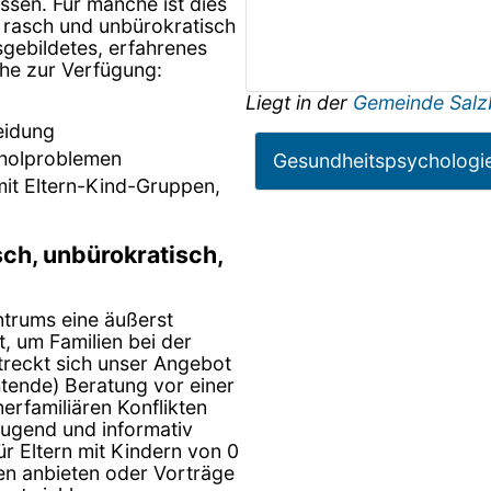
ssen. Für manche ist dies
 rasch und unbürokratisch
sgebildetes, erfahrenes
che zur Verfügung:
Liegt in der
Gemeinde Salz
eidung
holproblemen
Gesundheitspsychologi
it Eltern-Kind-Gruppen,
h, unbürokratisch,
trums eine äußerst
, um Familien bei der
streckt sich unser Angebot
chtende) Beratung vor einer
erfamiliären Konflikten
ugend und informativ
r Eltern mit Kindern von 0
lien anbieten oder Vorträge