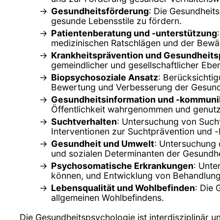
Gesundheitsförderung
: Die Gesundheit
gesunde Lebensstile zu fördern.
Patientenberatung und -unterstützung
medizinischen Ratschlägen und der Bewä
Krankheitsprävention und Gesundheitsp
gemeindlicher und gesellschaftlicher Ebe
Biopsychosoziale Ansatz
: Berücksichti
Bewertung und Verbesserung der Gesund
Gesundheitsinformation und -kommuni
Öffentlichkeit wahrgenommen und genutz
Suchtverhalten
: Untersuchung von Such
Interventionen zur Suchtprävention und 
Gesundheit und Umwelt
: Untersuchung 
und sozialen Determinanten der Gesundhe
Psychosomatische Erkrankungen
: Unte
können, und Entwicklung von Behandlun
Lebensqualität und Wohlbefinden
: Die
allgemeinen Wohlbefindens.
Die Gesundheitspsychologie ist interdisziplinär 