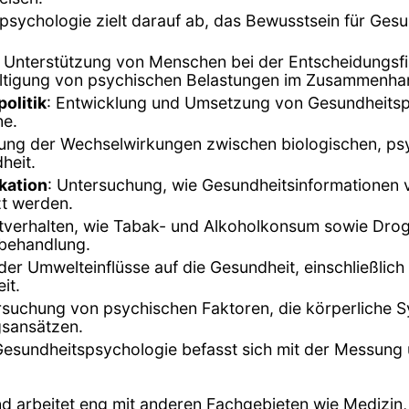
spsychologie zielt darauf ab, das Bewusstsein für Ges
: Unterstützung von Menschen bei der Entscheidungsf
ltigung von psychischen Belastungen im Zusammenha
olitik
: Entwicklung und Umsetzung von Gesundheitspol
ne.
gung der Wechselwirkungen zwischen biologischen, ps
heit.
kation
: Untersuchung, wie Gesundheitsinformationen v
t werden.
tverhalten, wie Tabak- und Alkoholkonsum sowie Dro
-behandlung.
der Umwelteinflüsse auf die Gesundheit, einschließl
it.
rsuchung von psychischen Faktoren, die körperliche
gsansätzen.
 Gesundheitspsychologie befasst sich mit der Messung
und arbeitet eng mit anderen Fachgebieten wie Medizin