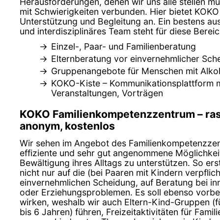
Herausforderungen, denen wir uns alle stellen mü
mit Schwierigkeiten verbunden. Hier bietet KOKO
Unterstützung und Begleitung an. Ein bestens au
und interdisziplinäres Team steht für diese Berei
Einzel-, Paar- und Familienberatung
Elternberatung vor einvernehmlicher Sch
Gruppenangebote für Menschen mit Alko
KOKO-Kiste – Kommunikationsplattform m
Veranstaltungen, Vorträgen
KOKO Familienkompetenzzentrum – rasc
anonym, kostenlos
Wir sehen im Angebot des Familienkompetenzzen
effiziente und sehr gut angenommene Möglichkeit
Bewältigung ihres Alltags zu unterstützen. So er
nicht nur auf die (bei Paaren mit Kindern verpfli
einvernehmlichen Scheidung, auf Beratung bei inn
oder Erziehungsproblemen. Es soll ebenso vorbe
wirken, weshalb wir auch Eltern-Kind-Gruppen (fü
bis 6 Jahren) führen, Freizeitaktivitäten für Fami