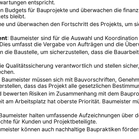
rwartungen entspricht.
en Budgets für Bauprojekte und überwachen die finanzi
ts bleibt.
äne und überwachen den Fortschritt des Projekts, um s
ent
: Baumeister sind für die Auswahl und Koordinatio
d. Dies umfasst die Vergabe von Aufträgen und die Übe
n die Baustelle, um sicherzustellen, dass die Bauarbe
die Qualitätssicherung verantwortlich und stellen siche
echen.
: Baumeister müssen sich mit Bauvorschriften, Geneh
stellen, dass das Projekt alle gesetzlichen Bestimmun
 und bewerten Risiken im Zusammenhang mit dem Bauproj
eit am Arbeitsplatz hat oberste Priorität. Baumeister m
 Baumeister halten umfassende Aufzeichnungen über de
ichte für Kunden und Projektbeteiligte.
umeister können auch nachhaltige Baupraktiken förder