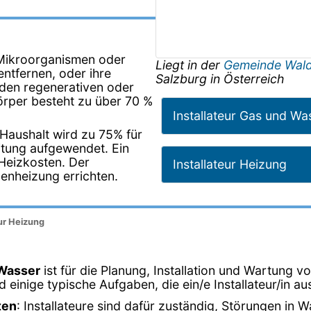
d Mikroorganismen oder
Liegt in der
Gemeinde Wald
ntfernen, oder ihre
Salzburg
in
Österreich
 den regenerativen oder
örper besteht zu über 70 %
Installateur Gas und Wa
 Haushalt wird zu 75% für
tung aufgewendet. Ein
Heizkosten. Der
Installateur Heizung
denheizung errichten.
eur Heizung
 Wasser
ist für die Planung, Installation und Wartung v
inige typische Aufgaben, die ein/e Installateur/in aus
ten
: Installateure sind dafür zuständig, Störungen in